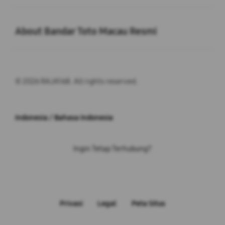
Buka
About Bandar Toto Macau Resmi
© 2026 RAJA168. All rights reserved.
Indonesia / Bahasa Indonesia
Ingin Tetap Terhubung?
Privasi
Legal
Peta Situs