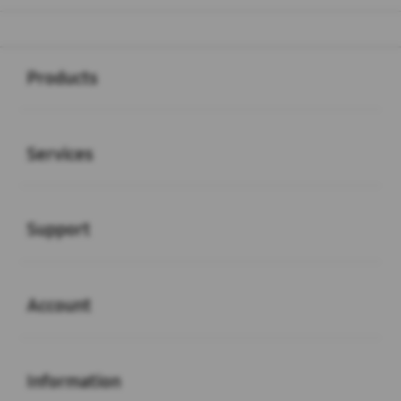
Buka
Footer Navigation
Products
Buka
Services
Buka
Support
Buka
Account
Buka
Information